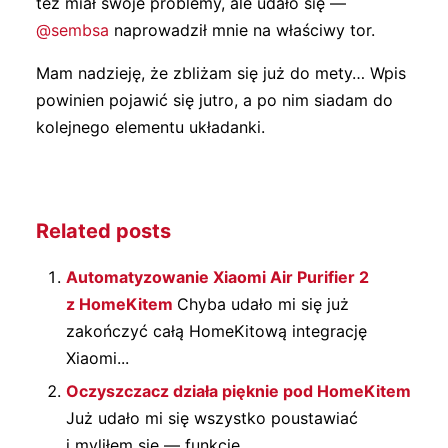
też miał swoje problemy, ale udało się —
@sembsa
naprowadził mnie na właściwy tor.
Mam nadzieję, że zbliżam się już do mety… Wpis
powinien pojawić się jutro, a po nim siadam do
kolejnego elementu układanki.
Related posts
Automatyzowanie Xiaomi Air Purifier 2
z HomeKitem
Chyba udało mi się już
zakończyć całą HomeKitową integrację
Xiaomi...
Oczyszczacz działa pięknie pod HomeKitem
Już udało mi się wszystko poustawiać
i myliłem się — funkcje...